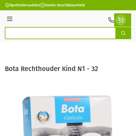
Ga naar de inhoud
Apothekersadvies
Snelle beschikbaarheid
Menu
Zoek
Product, merk, categorie...
Bota Rechthouder Kind N1 - 32