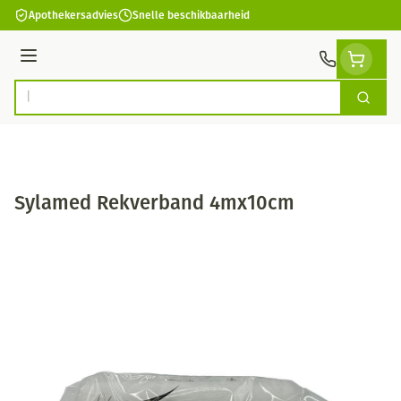
Ga naar de inhoud
Apothekersadvies
Snelle beschikbaarheid
Menu
Zoek
Product, merk, categorie...
Sylamed Rekverband 4mx10cm