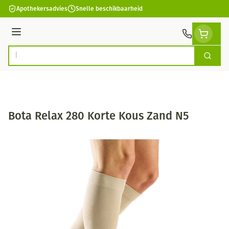
Ga naar de inhoud
Apothekersadvies
Snelle beschikbaarheid
Menu
Zoek
Product, merk, categorie...
Bota Relax 280 Korte Kous Zand N5