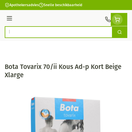
Ga naar de inhoud
Apothekersadvies
Snelle beschikbaarheid
Menu
Zoek
Product, merk, categorie...
Bota Tovarix 70/ii Kous Ad-p Kort Beige
Xlarge