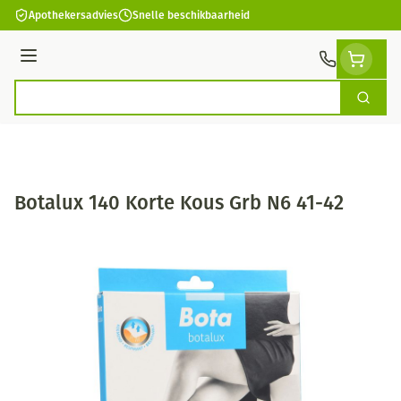
Ga naar de inhoud
Apothekersadvies
Snelle beschikbaarheid
Menu
Zoek
Product, merk, categorie...
Botalux 140 Korte Kous Grb N6 41-42