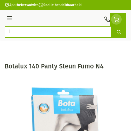
Ga naar de inhoud
Apothekersadvies
Snelle beschikbaarheid
Menu
Zoek
Product, merk, categorie...
Botalux 140 Panty Steun Fumo N4