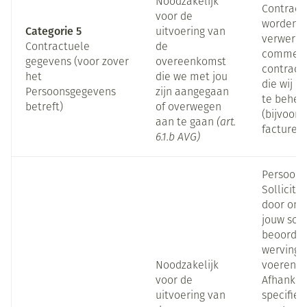
Noodzakelijk
Contract
voor de
worden d
Categorie 5
uitvoering van
verwerkt
Contractuele
de
commerc
gegevens (voor zover
overeenkomst
contractu
het
die we met jou
die wij 
Persoonsgegevens
zijn aangegaan
te beher
betreft)
of overwegen
(bijvoorb
aan te gaan
(art.
factureri
6.1.b AVG)
Persoons
Sollicit
door ons
jouw solli
beoordel
wervings
Noodzakelijk
voeren.
voor de
Afhankeli
uitvoering van
specifiek