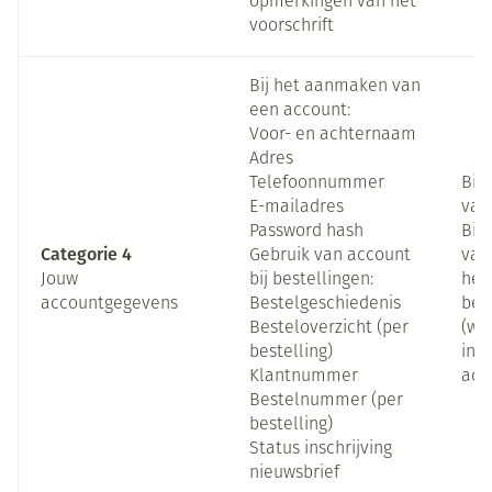
opmerkingen van het
voorschrift
Bij het aanmaken van
een account:
Voor- en achternaam
Adres
Telefoonnummer
Bij
E-mailadres
van
Password hash
Bij
Categorie 4
Gebruik van account
van
Jouw
bij bestellingen:
het
accountgegevens
Bestelgeschiedenis
bes
Besteloverzicht (per
(wa
bestelling)
ing
Klantnummer
acc
Bestelnummer (per
bestelling)
Status inschrijving
nieuwsbrief