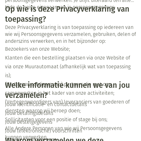
persoonsgegevens verwerken. Je blijft uiteraard ten allen
Op wie is deze Privacyverklaring van
tijde de enige eigenaar van je persoonsgegevens.
toepassing?
Deze Privacyverklaring is van toepassing op iedereen van
wie wij Persoonsgegevens verzamelen, gebruiken, delen of
anderszins verwerken, en in het bijzonder op:
Bezoekers van onze Website;
Klanten die een bestelling plaatsen via onze Website of
via onze Muurautomaat (afhankelijk wat van toepassing
is);
Welke informatie kunnen we van jou
(Vertegenwoordigers van) partners die met ons
samenwerken in het kader van onze activiteiten;
verzamelen?
(Vertegenwoordigers van) leveranciers van goederen of
Jouw identificatie- en contactdetails
diensten waarop wij beroep doen;
Jouw betalingsdetails
Sollicitanten voor een positie of stage bij ons;
Jouw bestelgegevens
Alle Andere Personen van wie wij Persoonsgegevens
Jouw (elektronische) voorschriften
kunnen verwerken.
Waarom verzamelen we deze
Jouw accountgegevens