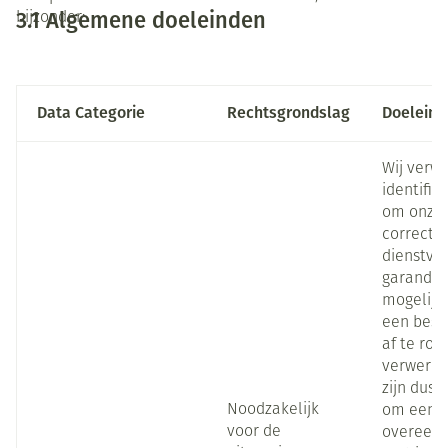
3.1 Algemene doeleinden
bijzonder:
Data Categorie
Rechtsgrondslag
Doeleind
Wij verw
identific
om onze 
correcte
dienstver
garander
mogelijk
een beste
af te ron
verwerkin
zijn dus 
Noodzakelijk
om een c
voor de
overeenk