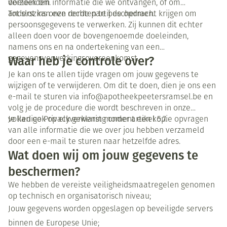
doeleinden.
verzoek om informatie die we ontvangen, of om
anderszins onze rechten te beschermen.
Tot slot kan een derde partij de opdracht krijgen om
persoonsgegevens te verwerken. Zij kunnen dit echter
alleen doen voor de bovengenoemde doeleinden,
namens ons en na ondertekening van een
Waar heb je controle over?
gegevensverwerkingsovereenkomst.
Je kan ons te allen tijde vragen om jouw gegevens te
wijzigen of te verwijderen. Om dit te doen, dien je ons een
e-mail te sturen via info@apotheekpeetersramsel.be en
volg je de procedure die wordt beschreven in onze
volledige Privacyverklaring onder artikel 5.7.
Je kan ook op elk gewenst moment een kopie opvragen
van alle informatie die we over jou hebben verzameld
door een e-mail te sturen naar hetzelfde adres.
Wat doen wij om jouw gegevens te
beschermen?
We hebben de vereiste veiligheidsmaatregelen genomen
op technisch en organisatorisch niveau;
Jouw gegevens worden opgeslagen op beveiligde servers
binnen de Europese Unie;