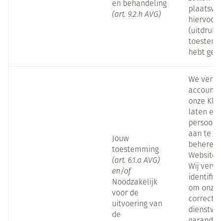
en behandeling
plaatsvin
(art. 9.2.h AVG)
hiervoor
(uitdrukk
toestemm
hebt geg
We verw
account
onze Kla
laten ee
persoonl
aan te m
Jouw
beheren 
toestemming
Website.
(art. 6.1.a AVG)
Wij verw
en/of
identific
Noodzakelijk
om onze 
voor de
correcte
uitvoering van
dienstver
de