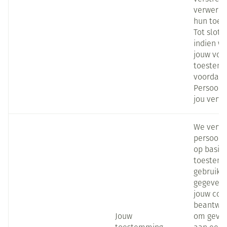
verwerkt
hun toe
Tot slot 
indien we
jouw voo
toestemm
voordat 
Persoons
jou verw
We verwe
persoonl
op basis
toestem
gebruike
gegevens
jouw com
beantwoo
Jouw
om gevol