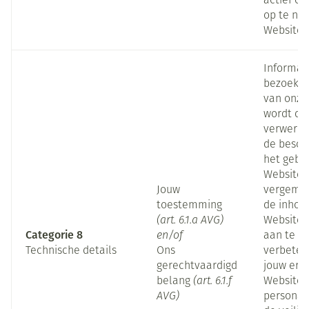
actief c
op te ne
Website.
Informat
bezoek a
van onze
wordt do
verwerkt
de besch
het gebr
Website 
Jouw
vergemak
toestemming
de inhou
(art. 6.1.a AVG)
Website 
Categorie 8
en/of
aan te p
Technische details
Ons
verbeter
gerechtvaardigd
jouw erv
belang
(art. 6.1.f
Website 
AVG)
personal