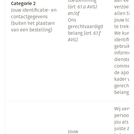
toestemming
aan een 
Categorie 2
(art. 6.1.a AVG)
verzoek. 
Jouw identificatie- en
en/of
allen tij
contactgegevens
Ons
jouw toe
(buiten het plaatsen
gerechtvaardigd
te trekke
van een bestelling)
belang
(art. 6.1.f
We kunn
AVG)
identific
gebruike
informer
diensten
commerci
de apothe
kader va
gerechtv
belang.
Wij verw
persoon
jou als p
juiste zo
Jouw