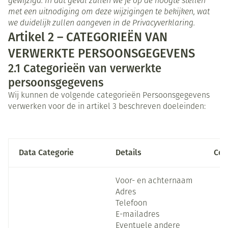
gewijzigd. In dat geval zullen we je op de hoogte stellen
met een uitnodiging om deze wijzigingen te bekijken, wat
we duidelijk zullen aangeven in de Privacyverklaring.
Artikel 2 – CATEGORIEËN VAN
VERWERKTE PERSOONSGEGEVENS
2.1
Categorieën van verwerkte
persoonsgegevens
Wij kunnen de volgende categorieën Persoonsgegevens
verwerken voor de in artikel 3 beschreven doeleinden:
Data Categorie
Details
Con
Voor- en achternaam
Adres
Telefoon
E-mailadres
Eventuele andere