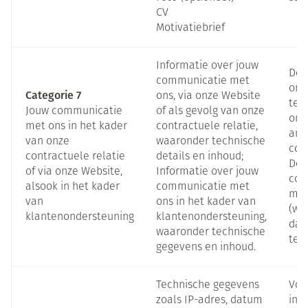
CV
Motivatiebrief
Informatie over jouw
Doo
communicatie met
ons
Categorie 7
ons, via onze Website
tele
Jouw communicatie
of als gevolg van onze
onz
met ons in het kader
contractuele relatie,
and
van onze
waaronder technische
com
contractuele relatie
details en inhoud;
Doo
of via onze Website,
Informatie over jouw
con
alsook in het kader
communicatie met
met
van
ons in het kader van
(wil
klantenondersteuning
klantenondersteuning,
dat
waaronder technische
te 
gegevens en inhoud.
Technische gegevens
Voo
zoals IP-adres, datum
inf