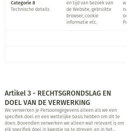
Categorie 8
en tijd van bezoek van
we 
Technische details
de Website, gebruikte
naa
browser, cookie
onz
informatie etc.
Priv
Artikel 3 - RECHTSGRONDSLAG EN
DOEL VAN DE VERWERKING
We verwerken je Persoonsgegevens alleen als we een
specifiek doel en een wettelijke basis hebben om dit te
doen. Bovendien verwerken we alleen wat relevant is om
elk specifiek doel in kwestie na te streven, en in het