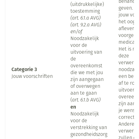
behandel
(uitdrukkelijke)
geven. W
toestemming
jouw voo
(art. 6.1.a AVG)
het oog 
(art. 9.2.a AVG)
aflevere
en/of
voorgesc
Noodzakelijk
medicati
voor de
Het is mo
uitvoering van
deze
de
verwerkin
overeenkomst
Categorie 3
noodzakel
die we met jou
Jouw voorschriften
een beste
zijn aangegaan
af te ron
of overwegen
uitvoeri
aan te gaan
overeenk
(
art. 6.1.b AVG)
zijn aang
en
je wenst
Noodzakelijk
correct u
voor de
Andere
verstrekking van
verwerkin
gezondheidszorg
zullen en