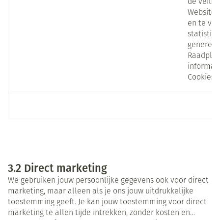
de veilig
Website 
en te ve
statistie
generere
Raadplee
informati
Cookies.
3.2 Direct marketing
We gebruiken jouw persoonlijke gegevens ook voor direct
marketing, maar alleen als je ons jouw uitdrukkelijke
toestemming geeft. Je kan jouw toestemming voor direct
marketing te allen tijde intrekken, zonder kosten en