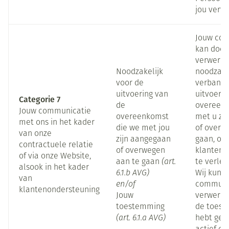
jou verw
Jouw co
kan door
verwerkt 
Noodzakelijk
noodzakel
voor de
verband 
uitvoering van
uitvoerin
Categorie 7
de
overeenk
Jouw communicatie
overeenkomst
met u zi
met ons in het kader
die we met jou
of overw
van onze
zijn aangegaan
gaan, of
contractuele relatie
of overwegen
klanteno
of via onze Website,
aan te gaan
(art.
te verlen
alsook in het kader
6.1.b AVG)
Wij kunn
van
en/of
communi
klantenondersteuning
Jouw
verwerke
toestemming
de toest
(art. 6.1.a AVG)
hebt geg