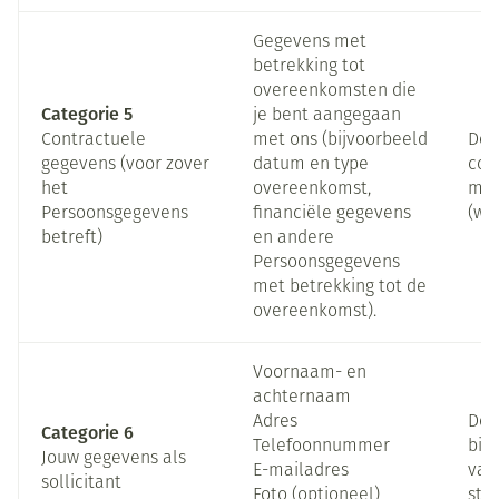
Gegevens met
betrekking tot
overeenkomsten die
Categorie 5
je bent aangegaan
Contractuele
met ons (bijvoorbeeld
Doo
gegevens (voor zover
datum en type
con
het
overeenkomst,
met
Persoonsgegevens
financiële gegevens
(wil
betreft)
en andere
Persoonsgegevens
met betrekking tot de
overeenkomst).
Voornaam- en
achternaam
Adres
Door
Categorie 6
Telefoonnummer
bij
Jouw gegevens als
E-mailadres
vast
sollicitant
Foto (optioneel)
stag