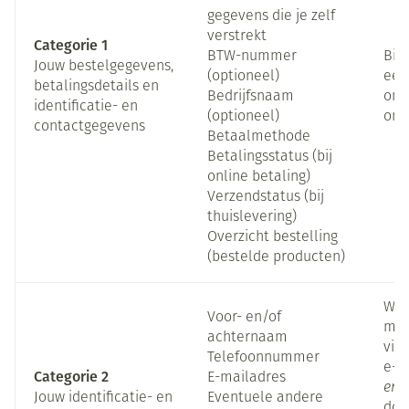
gegevens die je zelf
verstrekt
Categorie 1
BTW-nummer
Bij
Jouw bestelgegevens,
(optioneel)
een
betalingsdetails en
Bedrijfsnaam
onz
identificatie- en
(optioneel)
onz
contactgegevens
Betaalmethode
Betalingsstatus (bij
online betaling)
Verzendstatus (bij
thuislevering)
Overzicht bestelling
(bestelde producten)
Wan
Voor- en/of
met
achternaam
via
Telefoonnummer
e-m
Categorie 2
E-mailadres
en/
Jouw identificatie- en
Eventuele andere
doo