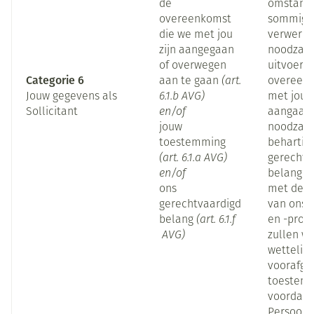
de
omstandi
overeenkomst
sommige
die we met jou
verwerkin
zijn aangegaan
noodzake
of overwegen
uitvoerin
Categorie 6
aan te gaan
(art.
overeenk
Jouw gegevens als
6.1.b AVG)
met jou w
Sollicitant
en/of
aangaan.
jouw
noodzakel
toestemming
behartig
(art. 6.1.a AVG)
gerechtv
en/of
belangen
ons
met de v
gerechtvaardigd
van ons 
belang
(art. 6.1.f
en -proce
AVG)
zullen we
wettelijk
voorafga
toestemm
voordat 
Persoons