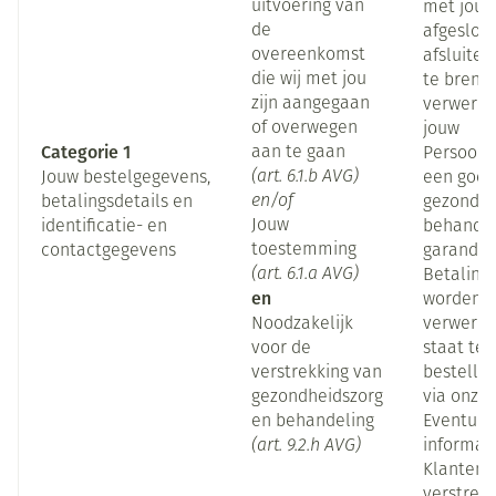
uitvoering van
met jou 
de
afgeslote
overeenkomst
afsluiten
die wij met jou
te breng
zijn aangegaan
verwerke
of overwegen
jouw
Categorie 1
aan te gaan
Persoon
(art. 6.1.b AVG)
Jouw bestelgegevens,
een goe
en/of
betalingsdetails en
gezondhe
Jouw
identificatie- en
behandel
toestemming
contactgegevens
garander
(art. 6.1.a AVG)
Betalings
en
worden d
Noodzakelijk
verwerkt
voor de
staat te 
verstrekking van
bestellin
gezondheidszorg
via onze 
en behandeling
Eventuel
(art. 9.2.h AVG)
informati
Klanten 
verstrekt