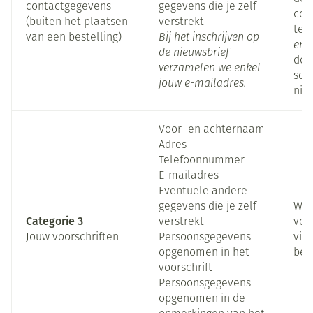
contactgegevens
gegevens die je zelf
con
(buiten het plaatsen
verstrekt
te 
van een bestelling)
Bij het inschrijven op
en/
de nieuwsbrief
door
verzamelen we enkel
sch
jouw e-mailadres.
nie
Voor- en achternaam
Adres
Telefoonnummer
E-mailadres
Eventuele andere
gegevens die je zelf
Wan
Categorie 3
verstrekt
voo
Jouw voorschriften
Persoonsgegevens
via
opgenomen in het
bes
voorschrift
Persoonsgegevens
opgenomen in de