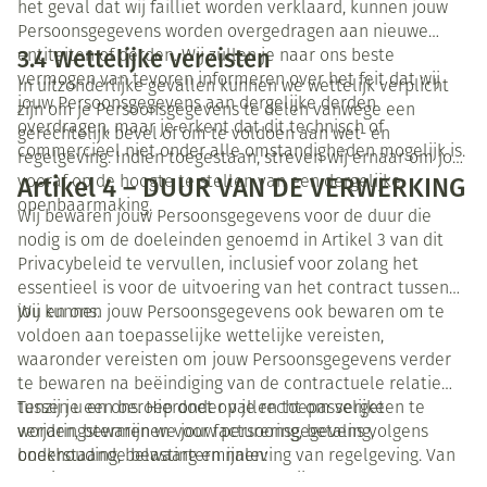
het geval dat wij failliet worden verklaard, kunnen jouw
Persoonsgegevens worden overgedragen aan nieuwe
3.4 Wettelijke vereisten
entiteiten of derden. Wij zullen je naar ons beste
vermogen van tevoren informeren over het feit dat wij
In uitzonderlijke gevallen kunnen we wettelijk verplicht
jouw Persoonsgegevens aan dergelijke derden
zijn om je Persoonsgegevens te delen vanwege een
overdragen, maar je erkent dat dit technisch of
gerechtelijk bevel of om te voldoen aan wet- en
commercieel niet onder alle omstandigheden mogelijk is.
regelgeving. Indien toegestaan, streven wij ernaar om jou
Artikel 4 – DUUR VAN DE VERWERKING
vooraf op de hoogte te stellen van een dergelijke
openbaarmaking.
Wij bewaren jouw Persoonsgegevens voor de duur die
nodig is om de doeleinden genoemd in Artikel 3 van dit
Privacybeleid te vervullen, inclusief voor zolang het
essentieel is voor de uitvoering van het contract tussen
jou en ons.
Wij kunnen jouw Persoonsgegevens ook bewaren om te
voldoen aan toepasselijke wettelijke vereisten,
waaronder vereisten om jouw Persoonsgegevens verder
te bewaren na beëindiging van de contractuele relatie
tussen u en ons. Hieronder vallen toepasselijke
Tenzij je een beroep doet op je recht om vergeten te
verjaringstermijnen voor facturering, betaling,
worden, bewaren we jouw persoonsgegevens volgens
boekhouding, belasting en naleving van regelgeving. Van
onderstaande bewaartermijnen:
de hieronder vermelde bewaartermijnen kan daarom