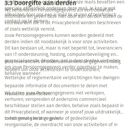
3.3 Doorgifte aan derden
zonder een reden op te geven. Al onze mails bevatten een
speciale afmeldlink onderaan deze mail. Je kan je ook
Wij behandelen Persoonsgegevens als vertrouwelijke
afmelden door ons een e-mail te sturen of telefonisch
informatie en geven deze niet door aan derden buiten de
contact op te nemen.
voorwaarden die in dit Privacybeleid worden beschreven
of zoals wettelijk vereist.
Jouw Persoonsgegevens kunnen worden gedeeld met
derden indien dit noodzakelijk is voor onze activiteiten.
Dit kan bestaan uit, maar is niet beperkt tot, leveranciers
van IT-ondersteuning, hosting, computerbeveiliging en
gespecialiseerde diensten. Het is deze derden verboden
Hun leveranciers of onderaannemers de gegevens nodig
om jouw Persoonsgegevens verder openbaar te maken,
hebben om onze activiteiten te ondersteunen;
behalve wanneer:
Wettelijke of reglementaire verplichtingen hen dwingen
bepaalde informatie of documenten te delen met
Wij zullen jouw Persoonsgegevens niet verkopen,
relevante autoriteiten.
verhuren, verspreiden of anderszins commercieel
beschikbaar stellen aan derden, behalve zoals bepaald in
dit Privacybeleid, of wanneer je vooraf jouw uitdrukkelijke
toestemming hebt gegeven.
In het geval van onze gehele of gedeeltelijke
reorganisatie, de overdracht van onze activiteiten of in