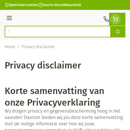
Ga naar de inhoud
Apothekersadvies
Snelle beschikbaarheid
Menu
Zoek
Product, merk, categorie...
Home
/
Privacy disclaimer
Privacy disclaimer
Korte samenvatting van
onze Privacyverklaring
Wij dragen privacy en gegevensbescherming hoog in het
vaandel! Daarom bieden wij jou deze korte samenvatting
met de nodige informatie over hoe wij jouw