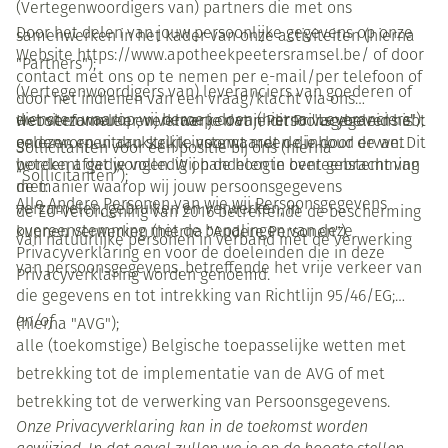
(Vertegenwoordigers van) partners die met ons
Door het delen van jouw persoonlijke gegevens op onze
samenwerken in het kader van onze activiteiten (hierna
Website https://www.apotheekpeetersramsel.be/ of door
"Partners");
contact met ons op te nemen per e-mail/per telefoon of
(Vertegenwoordigers van) leveranciers van goederen of
door het indienen van een vraag/klacht via ons
diensten waarop wij beroep doen (hierna "Leveranciers");
websiteformulier, verklaar je dat je dit Privacybeleid hebt
Het verzamelen en verwerken van Persoonsgegevens is
gelezen en uitdrukkelijk instemt met de inhoud ervan. Dit
onderworpen aan strikte voorwaarden die door de wet
Sollicitanten voor een positie bij ons (hierna
betekent dat je volledig op de hoogte bent gebracht van
worden afgedwongen. Wij handelen in overeenstemming
“Sollicitanten”);
de manier waarop wij jouw persoonsgegevens
met:
Alle Andere Personen van wie wij Persoonsgegevens
verzamelen, gebruiken en verwerken, in
de EU-verordening van 2016 betreffende de bescherming
overeenstemming met de bepalingen van deze
kunnen verwerken (hierna "Andere Personen").
van natuurlijke personen in verband met de verwerking
Privacyverklaring en voor de doeleinden die in deze
van persoonsgegevens, betreffende het vrije verkeer van
Privacyverklaring worden genoemd.
die gegevens en tot intrekking van Richtlijn 95/46/EG;
en/of
(hierna "AVG");
alle (toekomstige) Belgische toepasselijke wetten met
betrekking tot de implementatie van de AVG of met
betrekking tot de verwerking van Persoonsgegevens.
Onze Privacyverklaring kan in de toekomst worden