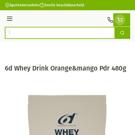
Ga naar de inhoud
Apothekersadvies
Snelle beschikbaarheid
Menu
Zoek
Product, merk, categorie...
6d Whey Drink Orange&mango Pdr 480g