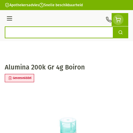
Ga naar de inhoud
Apothekersadvies
Snelle beschikbaarheid
Menu
Zoek
Product, merk, categorie...
Alumina 200k Gr 4g Boiron
Geneesmiddel