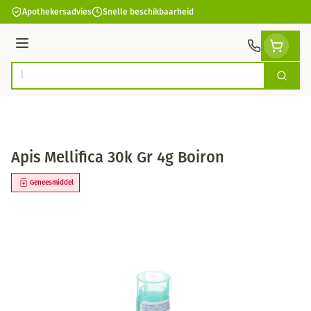
Ga naar de inhoud
Apothekersadvies
Snelle beschikbaarheid
Menu
Zoek
Product, merk, categorie...
Apis Mellifica 30k Gr 4g Boiron
Geneesmiddel