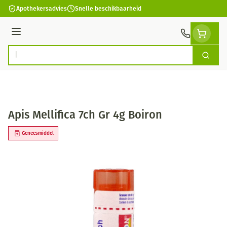
Ga naar de inhoud
Apothekersadvies
Snelle beschikbaarheid
Menu
Zoek
Product, merk, categorie...
Apis Mellifica 7ch Gr 4g Boiron
Geneesmiddel