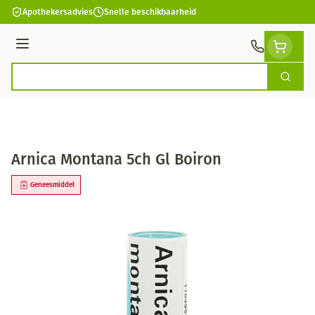
Ga naar de inhoud
Apothekersadvies
Snelle beschikbaarheid
Menu
Zoek
Product, merk, categorie...
Arnica Montana 5ch Gl Boiron
Geneesmiddel