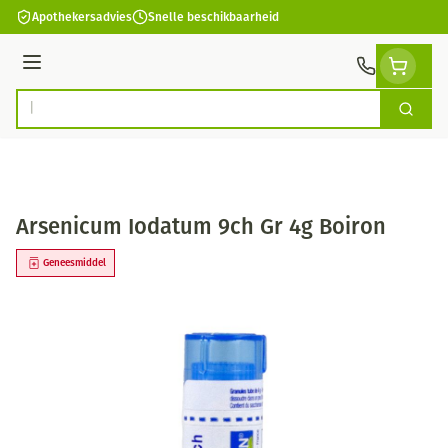
Ga naar de inhoud
Apothekersadvies
Snelle beschikbaarheid
Menu
Zoek
Product, merk, categorie...
Arsenicum Iodatum 9ch Gr 4g Boiron
Geneesmiddel