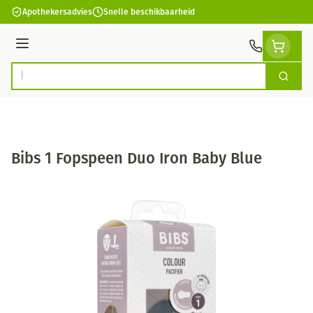
Ga naar de inhoud
Apothekersadvies
Snelle beschikbaarheid
Menu
Zoek
Product, merk, categorie...
Bibs 1 Fopspeen Duo Iron Baby Blue