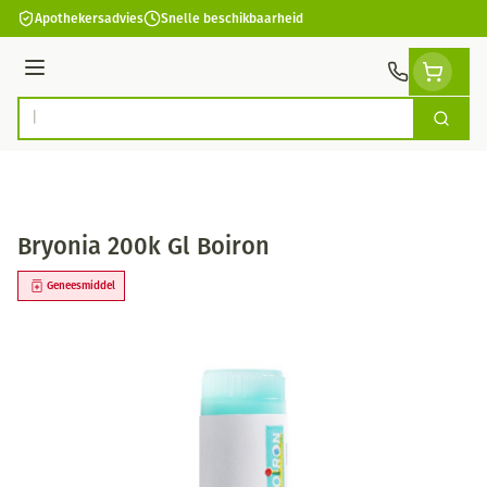
Ga naar de inhoud
Apothekersadvies
Snelle beschikbaarheid
Menu
Zoek
Product, merk, categorie...
Bryonia 200k Gl Boiron
Geneesmiddel