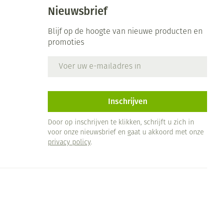
Bed
Nieuwsbrief
ng zon
Doorliggen - decubitis
ie
Urinewegen
Blijf op de hoogte van nieuwe producten en
Toon meer
promoties
E-mail adres
id, spanning
Stoppen met roken
 en intieme
 Orthopedie -
Gezichtsreiniging -
Instrumenten
che verbanden
ontschminken
Inschrijven
Anti tumor middelen
 anticonceptie
Reinigingsmelk, - crème, -
Door op inschrijven te klikken, schrijft u zich in
olie en gel
voor onze nieuwsbrief en gaat u akkoord met onze
jn
privacy policy
.
Anesthesie
Tonic - lotion
zorging
Micellair water
et
ie
Diverse geneesmiddelen
Specifiek voor de ogen
Toon meer