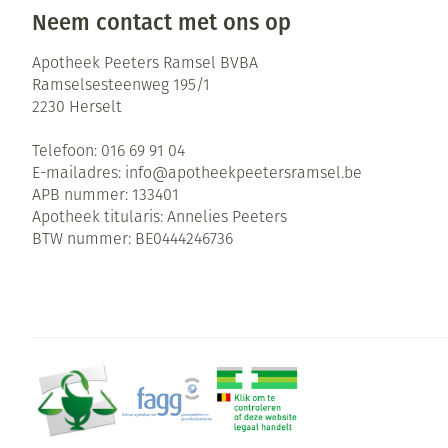
Neem contact met ons op
Zuurstof
Eelt
Ademhalingsste
Eksteroog - lik
Apotheek Peeters Ramsel BVBA
Ramselsesteenweg 195/1
Toon meer
2230
Herselt
Spieren en gew
Telefoon:
016 69 91 04
E-mailadres:
info@
apotheekpeetersramsel.be
Specifiek voor
Naalden en spu
APB nummer:
133401
Infecties
Apotheek titularis:
Annelies Peeters
Lichaamsverzor
Spuiten
BTW nummer:
BE0444246736
Deodorant
Oplossing voor 
Gezichtsverzorg
Naalden
Luizen
Naalden voor in
pennaalden
Diagnostica
Toon meer
Haar