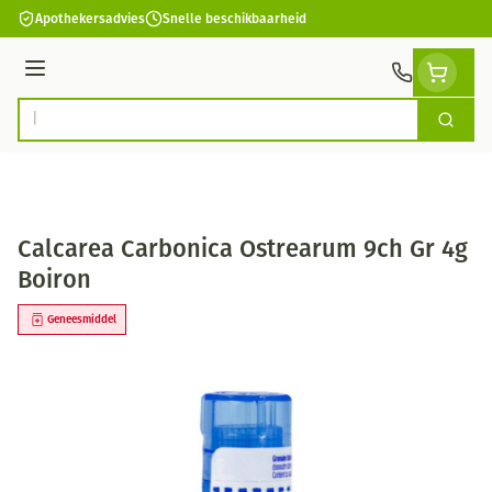
Ga naar de inhoud
Apothekersadvies
Snelle beschikbaarheid
Menu
Zoek
Product, merk, categorie...
Calcarea Carbonica Ostrearum 9ch Gr 4g
Boiron
Geneesmiddel