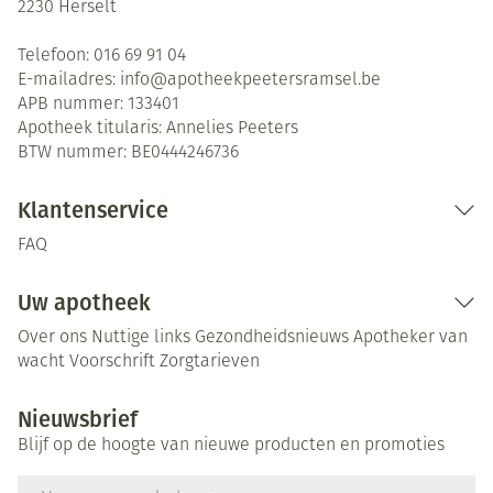
2230
Herselt
Telefoon:
016 69 91 04
E-mailadres:
info@
apotheekpeetersramsel.be
APB nummer:
133401
Apotheek titularis:
Annelies Peeters
BTW nummer:
BE0444246736
Klantenservice
FAQ
Uw apotheek
Over ons
Nuttige links
Gezondheidsnieuws
Apotheker van
wacht
Voorschrift
Zorgtarieven
Nieuwsbrief
Blijf op de hoogte van nieuwe producten en promoties
E-mail adres