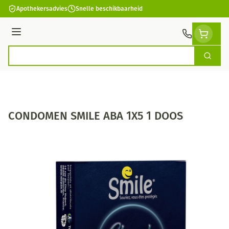
Ga naar de inhoud
Apothekersadvies
Snelle beschikbaarheid
Menu
Zoek
Product, merk, categorie...
CONDOMEN SMILE ABA 1X5 1 DOOS