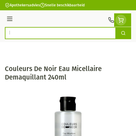
Ga naar de inhoud
Apothekersadvies
Snelle beschikbaarheid
Menu
Zoek
Product, merk, categorie...
Couleurs De Noir Eau Micellaire
Demaquillant 240ml