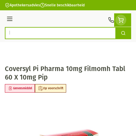
Ga naar de inhoud
Apothekersadvies
Snelle beschikbaarheid
Menu
Zoek
Product, merk, categorie...
Coversyl Pi Pharma 10mg Filmomh Tabl
60 X 10mg Pip
Geneesmiddel
Op voorschrift