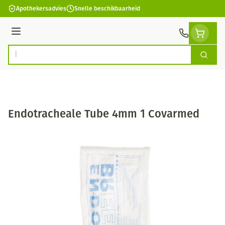
Ga naar de inhoud
Apothekersadvies
Snelle beschikbaarheid
Menu
Zoek
Product, merk, categorie...
Endotracheale Tube 4mm 1 Covarmed