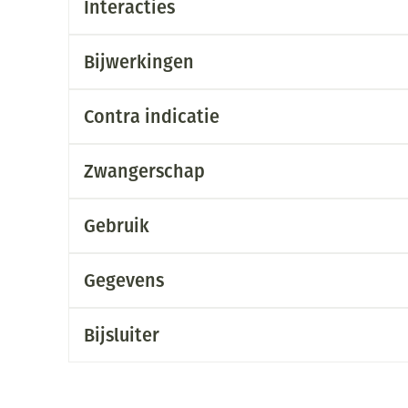
Interacties
Mondmaskers
ging
Supplementen
Insectenwe
middelen
Bijwerkingen
ssen
-
Contra indicatie
id
Zwangerschap
Gebruik
Gegevens
Zelfbruiner
Scheren
Bijsluiter