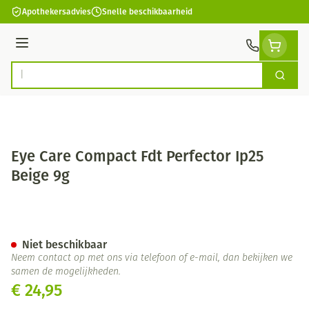
Ga naar de inhoud
Apothekersadvies
Snelle beschikbaarheid
Menu
Zoek
Product, merk, categorie...
Eye Care Compact Fdt Perfector Ip25
Beige 9g
Eye Care Compact Fdt Perfecto
Niet beschikbaar
Neem contact op met ons via telefoon of e-mail, dan bekijken we
samen de mogelijkheden.
€ 24,95