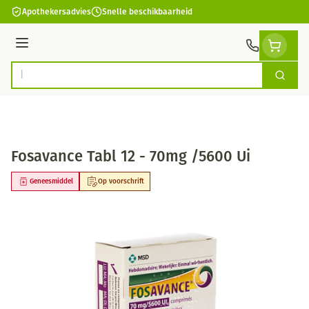
Ga naar de inhoud
Apothekersadvies
Snelle beschikbaarheid
Menu
Zoek
Product, merk, categorie...
Fosavance Tabl 12 - 70mg /5600 Ui
Geneesmiddel
Op voorschrift