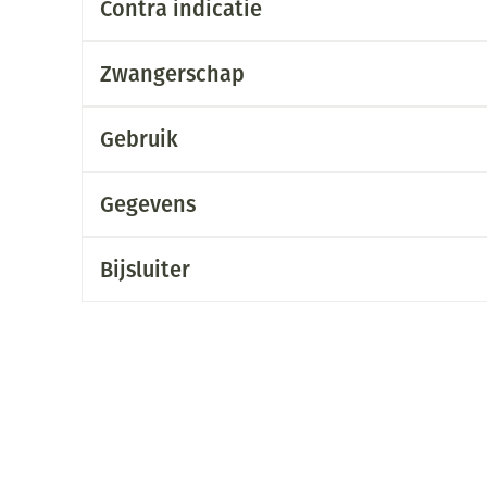
Contra indicatie
Mondmaskers
ging
Supplementen
Insectenwe
middelen
Zwangerschap
ssen
-
Gebruik
id
Gegevens
Bijsluiter
Zelfbruiner
Scheren