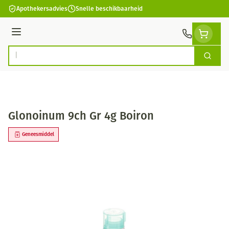
Ga naar de inhoud
Apothekersadvies
Snelle beschikbaarheid
Menu
Zoek
Product, merk, categorie...
Glonoinum 9ch Gr 4g Boiron
Geneesmiddel