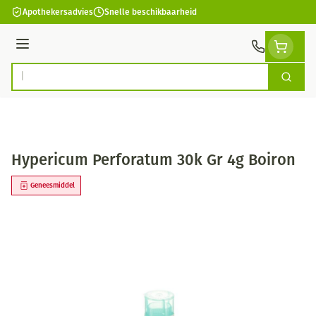
Ga naar de inhoud
Apothekersadvies
Snelle beschikbaarheid
Menu
Zoek
Product, merk, categorie...
Hypericum Perforatum 30k Gr 4g Boiron
Geneesmiddel