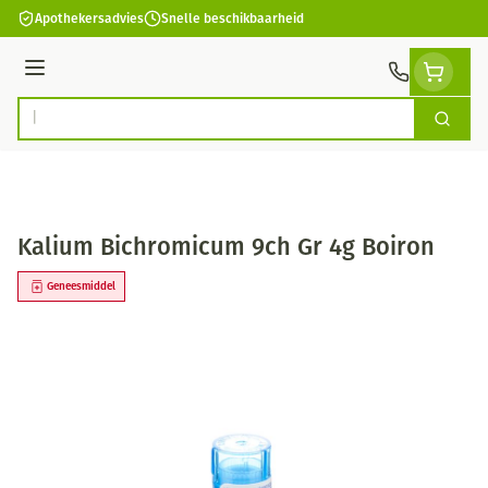
Ga naar de inhoud
Apothekersadvies
Snelle beschikbaarheid
Menu
Zoek
Product, merk, categorie...
Kalium Bichromicum 9ch Gr 4g Boiron
Geneesmiddel