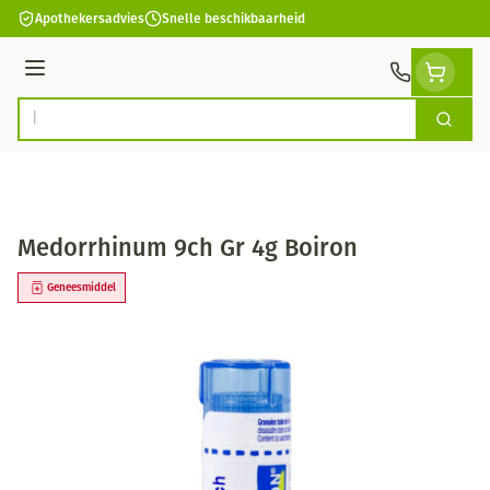
Ga naar de inhoud
Apothekersadvies
Snelle beschikbaarheid
Menu
Zoek
Product, merk, categorie...
Medorrhinum 9ch Gr 4g Boiron
Geneesmiddel