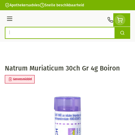
Ga naar de inhoud
Apothekersadvies
Snelle beschikbaarheid
Menu
Zoek
Product, merk, categorie...
Natrum Muriaticum 30ch Gr 4g Boiron
Geneesmiddel