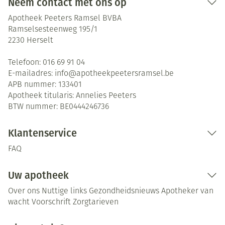
Neem contact met ons op
Apotheek Peeters Ramsel BVBA
Ramselsesteenweg 195/1
2230
Herselt
Telefoon:
016 69 91 04
E-mailadres:
info@
apotheekpeetersramsel.be
APB nummer:
133401
Apotheek titularis:
Annelies Peeters
BTW nummer:
BE0444246736
Klantenservice
FAQ
Uw apotheek
Over ons
Nuttige links
Gezondheidsnieuws
Apotheker van
wacht
Voorschrift
Zorgtarieven