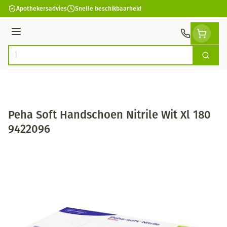
Ga naar de inhoud
Apothekersadvies
Snelle beschikbaarheid
Menu
Zoek
Product, merk, categorie...
Peha Soft Handschoen Nitrile Wit Xl 180
9422096