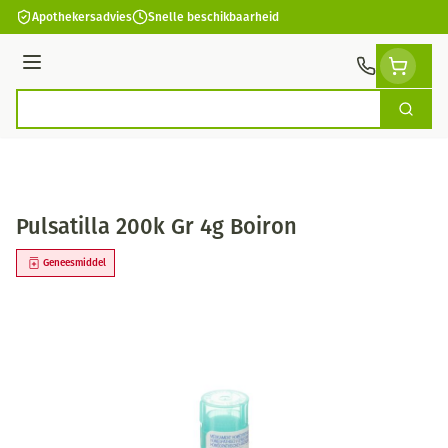
Ga naar de inhoud
Apothekersadvies
Snelle beschikbaarheid
Menu
Zoek
Product, merk, categorie...
Pulsatilla 200k Gr 4g Boiron
Geneesmiddel