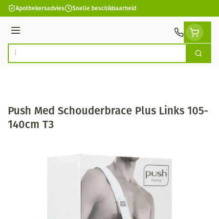
Ga naar de inhoud
Apothekersadvies
Snelle beschikbaarheid
Menu
Zoek
Product, merk, categorie...
Push Med Schouderbrace Plus Links 105-
140cm T3