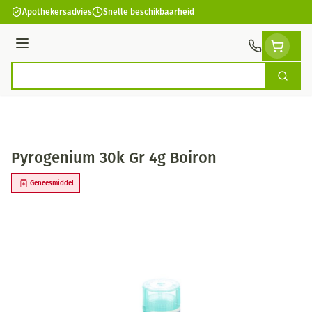
Ga naar de inhoud
Apothekersadvies
Snelle beschikbaarheid
Menu
Zoek
Product, merk, categorie...
Pyrogenium 30k Gr 4g Boiron
Geneesmiddel