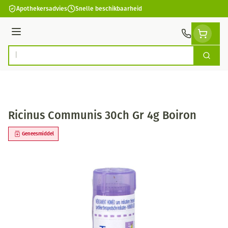
Ga naar de inhoud
Apothekersadvies
Snelle beschikbaarheid
Menu
Zoek
Product, merk, categorie...
Ricinus Communis 30ch Gr 4g Boiron
Geneesmiddel