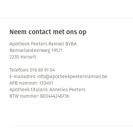
Zuurstof
Eelt
Ademhalingsste
Eksteroog - lik
Toon meer
Neem contact met ons op
Spieren en gew
Apotheek Peeters Ramsel BVBA
Ramselsesteenweg 195/1
Specifiek voor
Naalden en spu
2230
Herselt
Infecties
Lichaamsverzor
Spuiten
Telefoon:
016 69 91 04
Deodorant
Oplossing voor 
E-mailadres:
info@
apotheekpeetersramsel.be
APB nummer:
133401
Gezichtsverzorg
Naalden
Luizen
Apotheek titularis:
Annelies Peeters
Naalden voor in
BTW nummer:
BE0444246736
pennaalden
Diagnostica
Toon meer
Haar