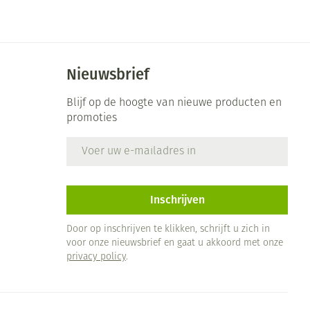
Bed
ng zon
Doorliggen - decubitis
ie
Urinewegen
Toon meer
Nieuwsbrief
id, spanning
Stoppen met roken
Blijf op de hoogte van nieuwe producten en
promoties
 en intieme
 Orthopedie -
Gezichtsreiniging -
Instrumenten
che verbanden
ontschminken
E-mail adres
Anti tumor middelen
 anticonceptie
Reinigingsmelk, - crème, -
olie en gel
jn
Anesthesie
Inschrijven
Tonic - lotion
zorging
Micellair water
Door op inschrijven te klikken, schrijft u zich in
et
voor onze nieuwsbrief en gaat u akkoord met onze
ie
Diverse geneesmiddelen
Specifiek voor de ogen
privacy policy
.
Toon meer