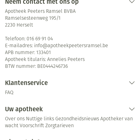
Neem contact met ons op
Apotheek Peeters Ramsel BVBA
Ramselsesteenweg 195/1
2230
Herselt
Telefoon:
016 69 91 04
E-mailadres:
info@
apotheekpeetersramsel.be
APB nummer:
133401
Apotheek titularis:
Annelies Peeters
BTW nummer:
BE0444246736
Klantenservice
FAQ
Uw apotheek
Over ons
Nuttige links
Gezondheidsnieuws
Apotheker van
wacht
Voorschrift
Zorgtarieven