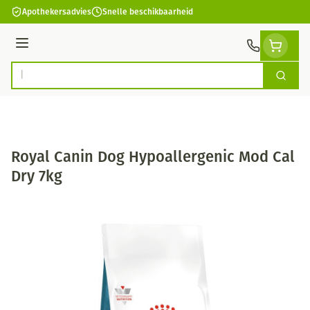
Ga naar de inhoud
Apothekersadvies
Snelle beschikbaarheid
Menu
Zoek
Product, merk, categorie...
Royal Canin Dog Hypoallergenic Mod Cal
Dry 7kg