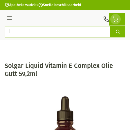
Ga naar de inhoud
Apothekersadvies
Snelle beschikbaarheid
Menu
Zoek
Product, merk, categorie...
Solgar Liquid Vitamin E Complex Olie
Gutt 59,2ml