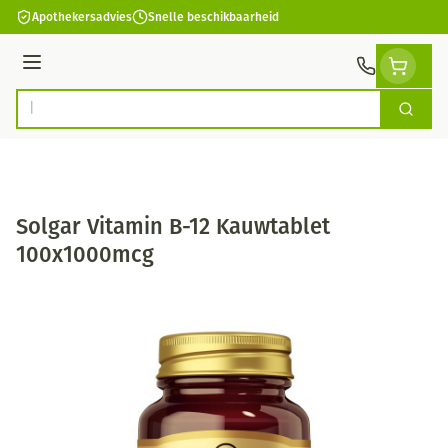
Ga naar de inhoud
Apothekersadvies
Snelle beschikbaarheid
Menu
Zoek
Product, merk, categorie...
Solgar Vitamin B-12 Kauwtablet
100x1000mcg