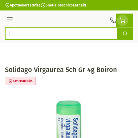
Ga naar de inhoud
Apothekersadvies
Snelle beschikbaarheid
Menu
Zoek
Product, merk, categorie...
Solidago Virgaurea 5ch Gr 4g Boiron
Geneesmiddel