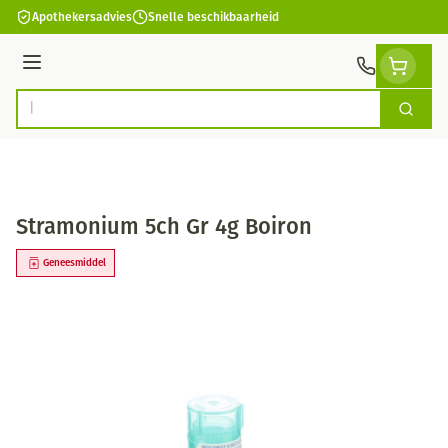
Ga naar de inhoud
Apothekersadvies
Snelle beschikbaarheid
Menu
Zoek
Product, merk, categorie...
Stramonium 5ch Gr 4g Boiron
Geneesmiddel