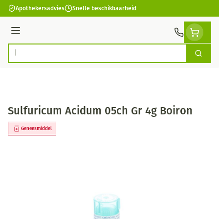
Ga naar de inhoud
Apothekersadvies
Snelle beschikbaarheid
Menu
Zoek
Product, merk, categorie...
Sulfuricum Acidum 05ch Gr 4g Boiron
Geneesmiddel