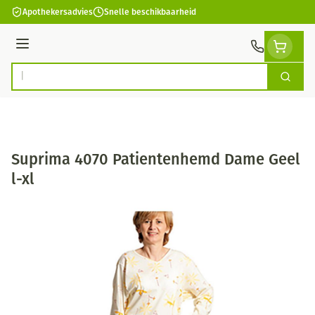
Ga naar de inhoud
Apothekersadvies
Snelle beschikbaarheid
Menu
Zoek
Product, merk, categorie...
Suprima 4070 Patientenhemd Dame Geel
l-xl