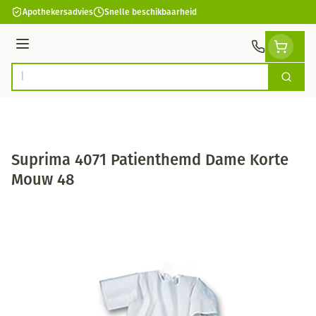
Ga naar de inhoud
Apothekersadvies
Snelle beschikbaarheid
Menu
Zoek
Product, merk, categorie...
Suprima 4071 Patienthemd Dame Korte
Mouw 48