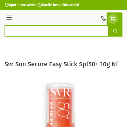
Ga naar de inhoud
Apothekersadvies
Snelle beschikbaarheid
Menu
Zoek
Product, merk, categorie...
Svr Sun Secure Easy Stick Spf50+ 10g Nf