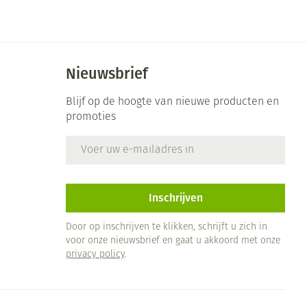
Bed
ng zon
Doorliggen - decubitis
ie
Urinewegen
Toon meer
Nieuwsbrief
id, spanning
Stoppen met roken
Blijf op de hoogte van nieuwe producten en
promoties
 en intieme
 Orthopedie -
Gezichtsreiniging -
Instrumenten
che verbanden
ontschminken
E-mail adres
Anti tumor middelen
 anticonceptie
Reinigingsmelk, - crème, -
olie en gel
jn
Anesthesie
Inschrijven
Tonic - lotion
zorging
Micellair water
Door op inschrijven te klikken, schrijft u zich in
et
voor onze nieuwsbrief en gaat u akkoord met onze
ie
Diverse geneesmiddelen
Specifiek voor de ogen
privacy policy
.
Toon meer