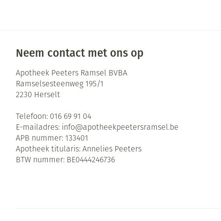
Zuurstof
Eelt
Ademhalingsste
Eksteroog - lik
Toon meer
Neem contact met ons op
Spieren en gew
Apotheek Peeters Ramsel BVBA
Ramselsesteenweg 195/1
Specifiek voor
Naalden en spu
2230
Herselt
Infecties
Lichaamsverzor
Spuiten
Telefoon:
016 69 91 04
Deodorant
Oplossing voor 
E-mailadres:
info@
apotheekpeetersramsel.be
APB nummer:
133401
Gezichtsverzorg
Naalden
Luizen
Apotheek titularis:
Annelies Peeters
Naalden voor in
BTW nummer:
BE0444246736
pennaalden
Diagnostica
Toon meer
Haar