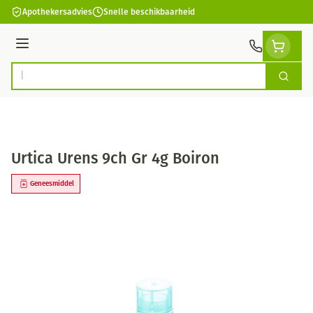
Ga naar de inhoud
Apothekersadvies
Snelle beschikbaarheid
Menu
Zoek
Product, merk, categorie...
Urtica Urens 9ch Gr 4g Boiron
Geneesmiddel