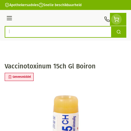
Ga naar de inhoud
Apothekersadvies
Snelle beschikbaarheid
Menu
Zoek
Product, merk, categorie...
Vaccinotoxinum 15ch Gl Boiron
Geneesmiddel