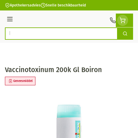
Ga naar de inhoud
Apothekersadvies
Snelle beschikbaarheid
Menu
Zoek
Product, merk, categorie...
Vaccinotoxinum 200k Gl Boiron
Geneesmiddel