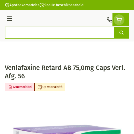
Ga naar de inhoud
Apothekersadvies
Snelle beschikbaarheid
Menu
Zoek
Product, merk, categorie...
Venlafaxine Retard AB 75,0mg Caps Verl.
Afg. 56
Geneesmiddel
Op voorschrift